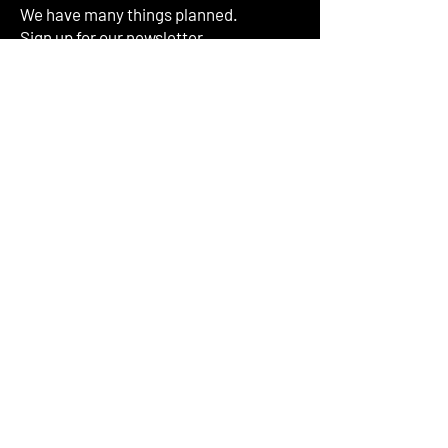
We have many things planned.
Sign up for our newsletter.
Inserisci il tuo indirizzo email
Iscriviti
© 2024 Round Table Italia | Impressum
© Website Design & Copywriting by Shimeji Creatives
History of Round Table
About us