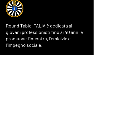
Round Table ITALIA è dedicata ai
giovani professionisti fino ai 40 anni e
promuove l'incontro, l'amicizia e
l'impegno sociale.
Abbiamo tante cose in programma.
Iscriviti alla nostra newsletter.
Inserisci il tuo indirizzo email
Iscriviti