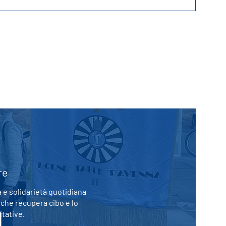
re
 e solidarietà quotidiana
che recupera cibo e lo
itative.