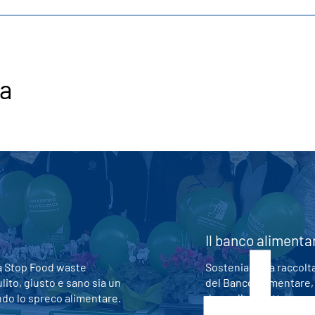
za
Il banco alimenta
 Stop Food waste
Sosteniamo la raccolta
ulito, giusto e sano sia un
del Banco Alimentare, 
endo lo spreco alimentare.
dona alle strutture car