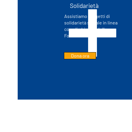
Solidarietà
Assistiamo progetti di
solidarietà sociale in linea
con gli obiettivi della
Fondazione
Dona ora