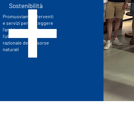
Sostenibilità
Promuoviamo interventi
e servizi per proteggere
l'ambiente e migliorare
l'utilizzo consapevole e
razionale delle risorse
naturali