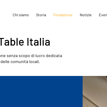
Chi siamo
Storia
Fondazione
Notizie
Even
able Italia
one senza scopo di lucro dedicata
 delle comunità locali.
à