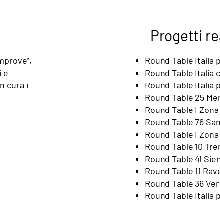
Progetti re
Improve”,
Round Table Italia p
i e
Round Table Italia 
n cura i
Round Table Italia 
Round Table 25 Me
Round Table I Zona 
R
ound Table 76 San
Round Table I Zona
Round Table 10 Tren
Round Table 41 Sien
Round Table 11 Rave
Round Table 36 Vero
Round Table Italia