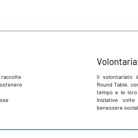
Volontaria
 raccolte
Il volontariato 
 sostenere
Round Table, con
tempo e le loro 
esse
iniziative volt
benessere socia