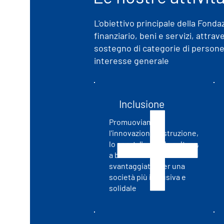
L'obiettivo principale della Fonda
finanziario, beni e servizi, attra
sostegno di categorie di persone 
interesse generale
Inclusione
Promuoviamo
l'innovazione, l'istruzione,
lo sport, l'arte e la cultura,
a beneficio di persone
svantaggiate, per una
società più inclusiva e
solidale