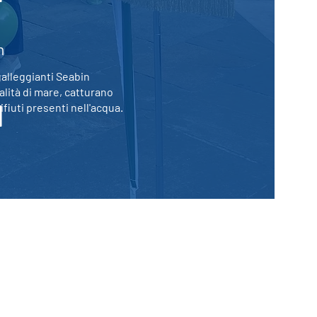
n
i galleggianti Seabin
calità di mare, catturano
ifiuti presenti nell'acqua.