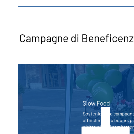
Campagne di
Beneficen
Slow Food
Sosteniamo la campagna
affinché il cibo buono, p
diritto di tutti combatt