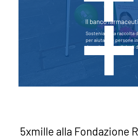
ll banco farmaceut
Sosteniamo la raccolta 
per aiutare le persone in
donazioni di medicinali 
5xmille alla Fondazione 