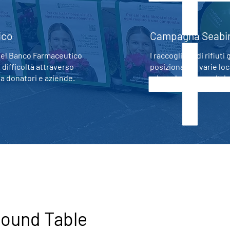
ico
Campagna Seabi
del Banco Farmaceutico
I raccoglitori di rifiut
 difficoltà attraverso
posizionati in varie lo
da donatori e aziende.
microplastiche e altri r
Round Table