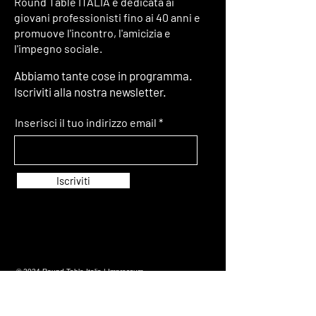
Round Table ITALIA è dedicata ai
giovani professionisti fino ai 40 anni e
promuove l'incontro, l'amicizia e
l'impegno sociale.
Abbiamo tante cose in programma.
Iscriviti alla nostra newsletter.
Inserisci il tuo indirizzo email
Iscriviti
© 2024 Round Table Italia |
Impressum
© Website Design & Copywriting by
Shimeji Creatives