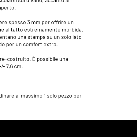
olarsi sul divano, accanto al
aperto.
tere spesso 3 mm per offrire un
one al tatto estremamente morbida.
sentano una stampa su un solo lato
do per un comfort extra.
re-costruito. È possibile una
/- 7,6 cm.
dinare al massimo 1 solo pezzo per